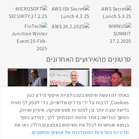
סרטונים מהאירועים האחרונים
1:43
2:33
4:00
כנס ערים חכמות
כנס מפעיל
כנס בריאות דיגיטלית
באתר זה נעשה שימוש בטכנולוגיות איסוף מידע כגון
Cookies, לרבות על ידי צדדים שלישיים, כדי לספק לך חווית
גלישה טובה יותר וכן למטרות סטטיסטיקה, איפיון ושיווק.
2:32
1:14
3:52
המשך הגלישה באתר מהווה הסכמתך לכך. למידע נוסף
כנס RPA
כנס בינת יערות הכרמל
כנס F5
בנושא ואפשרות לנהל את השימוש באמצעים הללו, ראו את
מדיניות הפרטיות המעודכנת של אנשים ומחשבים
.
שתפו ברשת