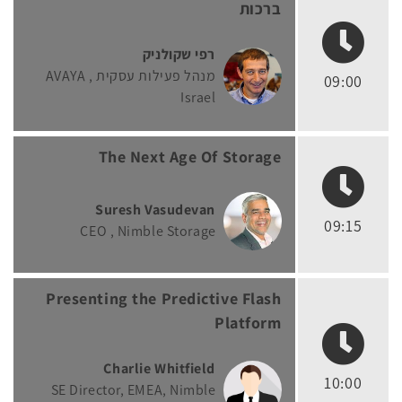
ברכות
רפי שקולניק
מנהל פעילות עסקית
AVAYA
09:00
Israel
The Next Age Of Storage
Suresh Vasudevan
09:15
CEO
Nimble Storage
Presenting the Predictive Flash
Platform
Charlie Whitfield
10:00
SE Director, EMEA
Nimble