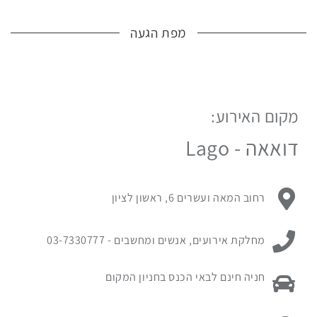
מפת הגעה
מקום האירוע:
לפניך
מפת
דואאה - Lago
גוגל
עם
מיקום
כתובת מקום האירוע:
רחוב המאה ועשרים 6, ראשון לציון
האירוע.
לחץ
ניתן ליצור קשר עם:
כאן
מחלקת אירועים, אנשים ומחשבים -
03-7330777
כדי
לדלג
פרטי החניה במקום האירוע:
חניה חינם לבאי הכנס בחניון המקום
מעל
המפה
פרטי החניה במקום האירוע: